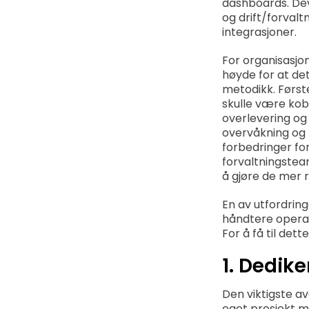
dashboards. Dev
og drift/forval
integrasjoner.
For organisasjo
høyde for at de
metodikk. Først
skulle være kobl
overlevering og 
overvåkning og 
forbedringer for
forvaltningstea
å gjøre de mer r
En av utfordrin
håndtere operas
For å få til dett
1. Dedik
Den viktigste av
eget prosjekt me