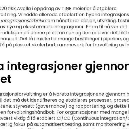
20 fikk Avella i oppdrag av TINE meierier å etablere
altning. Vi hadde allerede etablert en hybrid integrasjon
n
integrasjonsfabrikk
som håndterer design, utvikling, test
v nye og eksisterende integrasjoner. Frem til nå var det 
 produksjon på denne plattformen og dermed var det tilstr
anuelt. Det lå i midlertid mange bestillinger i pipeline, o
 få på plass et skalerbart rammeverk for forvaltning av i
a integrasjoner gjenno
pet
rasjonsforvaltning er å ivareta integrasjonene gjennom 
å til det må det identifiseres og etableres prosesser, prose
itetene, styresett (governance) og rapportering, og dette
en forvaltningshåndbok. For organisasjoner med mange in
vært viktig å få etablert CI/CD (Continuous integration/
særlig fokus på automatisert testing, samt monitorering v