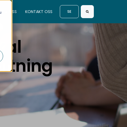
OM OSS
KONTAKT OSS
SE
u
Search
kal
altning