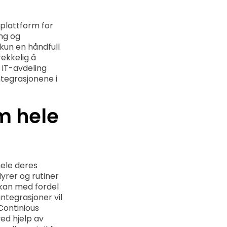
splattform for
ing og
kun en håndfull
ekkelig å
g IT-avdeling
ntegrasjonene i
m hele
hele deres
dyrer og rutiner
 kan med fordel
tegrasjoner vil
Continious
ed hjelp av