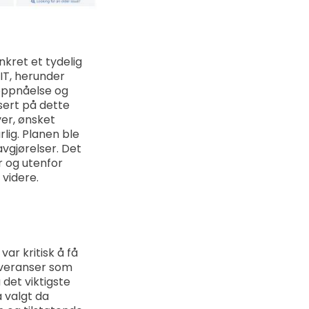
nkret et tydelig
IT, herunder
loppnåelse og
asert på dette
er, ønsket
lig. Planen ble
vgjørelser. Det
r og utenfor
 videre.
ar kritisk å få
 leveranser som
 det viktigste
a valgt da