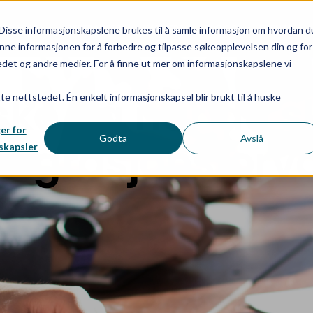
EGRASJON
REFERANSER
KARRIERE
BLOGG
EVENTS
Disse informasjonskapslene brukes til å samle informasjon om hvordan d
nne informasjonen for å forbedre og tilpasse søkeopplevelsen din og for
et og andre medier. For å finne ut mer om informasjonskapslene vi
ske på når du s
tte nettstedet. Én enkelt informasjonskapsel blir brukt til å huske
ger for
Godta
Avslå
ntegrasjonsforv
skapsler