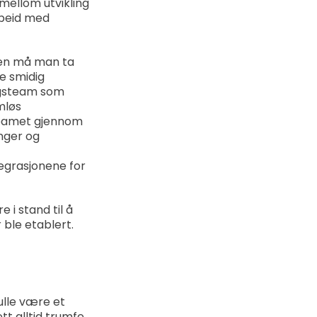
mellom utvikling
rbeid med
gen må man ta
e smidig
ingsteam som
mløs
e teamet gjennom
nger og
tegrasjonene for
i stand til å
ble etablert.
ulle være et
tt alltid trumfe