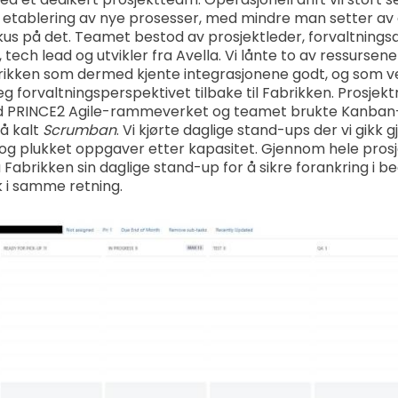
 etablering av nye prosesser, med mindre man setter av
kus på det. Teamet bestod av prosjektleder, forvaltningsa
 tech lead og utvikler fra Avella. Vi lånte to av ressursene
rikken som dermed kjente integrasjonene godt, og som ve
g forvaltningsperspektivet tilbake til Fabrikken. Prosje
rad PRINCE2 Agile-rammeverket og teamet brukte Kanban
så kalt
Scrumban
. Vi kjørte daglige stand-ups der vi gikk
g plukket oppgaver etter kapasitet. Gjennom hele prosj
Fabrikken sin daglige stand-up for å sikre forankring i 
kk i samme retning.