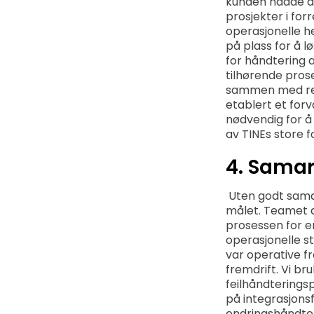
kunden hadde de
prosjekter i forr
operasjonelle h
på plass for å 
for håndtering 
tilhørende prose
sammen med res
etablert et for
nødvendig for å 
av TINEs store f
4. Samar
Uten godt samar
målet. Teamet d
prosessen for e
operasjonelle s
var operative fr
fremdrift. Vi b
feilhåndterings
på integrasjonsf
endringshåndter