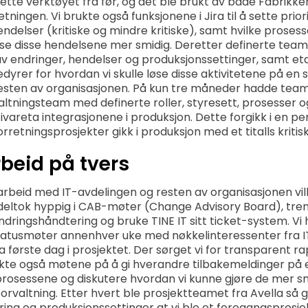
tte verktøyet fra før, og det ble brukt av både Fabrikke
etningen. Vi brukte også funksjonene i Jira til å sette prior
endelser (kritiske og mindre kritiske), samt hvilke prose
løse disse hendelsene mer smidig. Deretter definerte tea
av endringer, hendelser og produksjonssettinger, samt et
dyrer for hvordan vi skulle løse disse aktivitetene på en
ten av organisasjonen. På kun tre måneder hadde teame
valtningsteam med definerte roller, styresett, prosesser 
ivareta integrasjonene i produksjon. Dette forgikk i en pe
orretningsprosjekter gikk i produksjon med et titalls kritis
beid på tvers
beid med IT-avdelingen og resten av organisasjonen ville
eltok hyppig i CAB-møter (Change Advisory Board), tren
ndringshåndtering og bruke TINE IT sitt ticket-system. Vi
tatusmøter annenhver uke med nøkkelinteressenter fra I
a første dag i prosjektet. Der sørget vi for transparent r
rukte også møtene på å gi hverandre tilbakemeldinger på 
prosessene og diskutere hvordan vi kunne gjøre de mer 
orvaltning. Etter hvert ble prosjektteamet fra Avella så 
ing og produksjonssettinger at vi ble et foregangsprosje