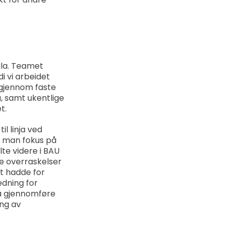
ala. Teamet
i vi arbeidet
 gjennom faste
, samt ukentlige
et.
il linja ved
ar man fokus på
lte videre i BAU
re overraskelser
et hadde for
edning for
 å gjennomføre
ing av