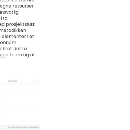
 egne ressurser
nsvarlig,
 fra
d prosjektslutt
ktmetodikken
-elementer i et
 gjennom
ektet deltok
begge team og at