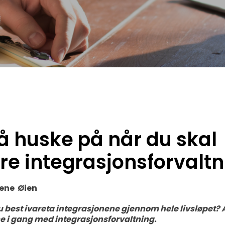
 å huske på når du skal
re integrasjonsforvalt
lene Øien
best ivareta integrasjonene gjennom hele livsløpet? A
e i gang med integrasjonsforvaltning.