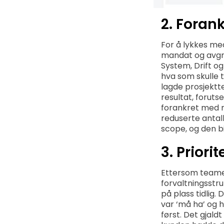
2. Foran
For å lykkes med
mandat og avgre
System, Drift o
hva som skulle t
lagde prosjektt
resultat, foruts
forankret med n
reduserte antal
scope, og den bi
3. Priorite
Ettersom teamet
forvaltningsstr
på plass tidlig. 
var ‘må ha’ og h
først. Det gjald