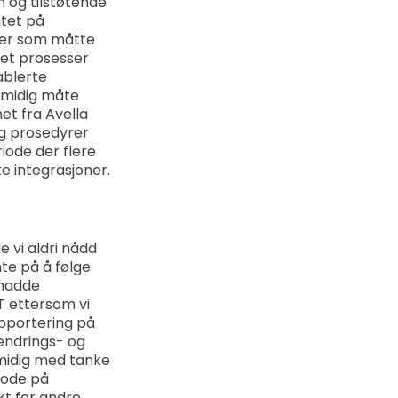
n og tilstøtende
itet på
sser som måtte
met prosesser
ablerte
 smidig måte
t fra Avella
og prosedyrer
riode der flere
ke integrasjoner.
 vi aldri nådd
te på å følge
 hadde
T ettersom vi
apportering på
endrings- og
smidig med tanke
gode på
kt for andre