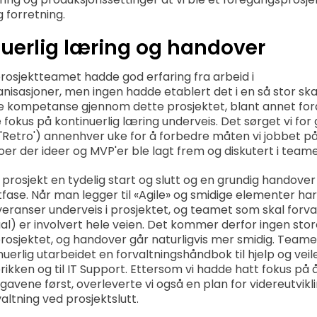
g forretning.
nuerlig læring og handover
rosjektteamet hadde god erfaring fra arbeid i
anisasjoner, men ingen hadde etablert det i en så stor sk
e kompetanse gjennom dette prosjektet, blant annet ford
fokus på kontinuerlig læring underveis. Det sørget vi for
('Retro') annenhver uke for å forbedre måten vi jobbet på
r der ideer og MVP'er ble lagt frem og diskutert i team
 prosjekt en tydelig start og slutt og en grundig handover t
tfase. Når man legger til «Agile» og smidige elementer h
veranser underveis i prosjektet, og teamet som skal forva
ual) er involvert hele veien. Det kommer derfor ingen sto
prosjektet, og handover går naturligvis mer smidig. Team
erlig utarbeidet en forvaltningshåndbok til hjelp og veil
rikken og til IT Support. Ettersom vi hadde hatt fokus på
gavene først, overleverte vi også en plan for videreutvikl
altning ved prosjektslutt.