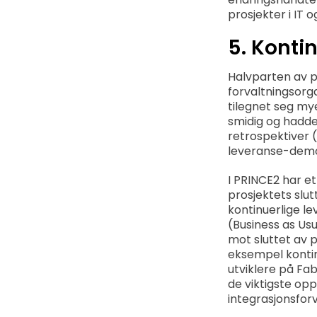
prosjekter i IT o
5. Konti
Halvparten av p
forvaltningsorg
tilegnet seg my
smidig og hadde 
retrospektiver 
leveranse-demoe
I PRINCE2 har et
prosjektets slut
kontinuerlige le
(Business as Us
mot sluttet av 
eksempel kontinu
utviklere på Fab
de viktigste opp
integrasjonsforv