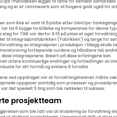
Ops-metodikken legger til rette for sømløst samarbeid 
tning og er et rammeverk som vil fungere godt også for a
ner som ikke er vant til å jobbe etter DevOps-tankegan
t tar tid å bygge forståelse og kompetanse for denne typ
e steg for TINE var derfor å få på plass et eget forvaltn
et til Integrasjonsfabrikken ('Fabrikken') og sørge for sø
forvaltning av integrasjoner i produksjon. I tillegg skull
monitorering fortløpende vurdere og håndtere feil, endri
 disse integrasjonene. Basert på disse erfaringene kan
met utføre kontinuerlige endringer og forbedringer av in
obuste for sitt formål og enklere å forvalte.
gene ved oppdraget var at forvaltningsteamet måtte være 
jonelle oppgaver samtidig som prosesser og prosedyrer 
e var det spesielt 5 ting som ble nøkkelen til suksess:
erte prosjektteam
gjørelsen som ble tatt var at etablering av forvaltning sk
d et dedikert prosjektteam. Operasjonell drift vil stort se