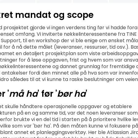
kret mandat og scope
 prosjektet gjorde vi ingen verdens ting før vi hadde fora
nset omfang. Vi inviterte nøkkelinteressentene fra TINE 
g Support, til en workshop der vi ble enige om ønsket må
il for å nå dette målet (leveranser, ressurser, tid osv.). B
eamet en detaljert prosjektplan som viste arbeidsoppgav
etninger for å løse oppgaven, frist og hvem som var ansvar
økkelinteressentene og dannet grunnlag for fremtidige a
l antakelser fordi den minnet alle på hva som var innenfo
dro således til at vi kunne ta raske beslutninger om veien
r '
må ha
' før '
bør ha
'
 skulle håndtere operasjonelle oppgaver og etablere
ukturen på en og samme tid, var det noen leveranser som v
Derfor brukte vi en del tid i starten på å prioritere hvilke
vilke som var 'bør ha'. På den måten kunne vi fokusere på
t blant annet et planleggingsverktøy. Her ble Atlassian Jir