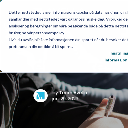
INT
Dette nettstedet lagrer informasjonskapsler på datamaskinen din. 
samhandler med nettstedet vårt og lar oss huske deg. Vi bruker de
analyser og beregninger om våre besøkende både på dette nettsted
bruker, se vår personvernpolicy
5 ting å hu
Hvis du avslår, blir ikke informasjonen din sporet når du besøker de
preferansen din om ikke å bli sporet.
Innstillin
etablere i
informasjon
by Team Avella
juni 29, 2023