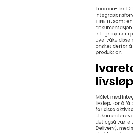
I corona-året 20
integrasjonsforv
TINE IT, samt e
dokumentasjon a
integrasjoner i
overvåke disse m
ønsket derfor å
produksjon.
Ivaret
livslø
Målet med integ
livsløp. For å f
for disse aktiv
dokumenteres i 
det også være s
Delivery), med 