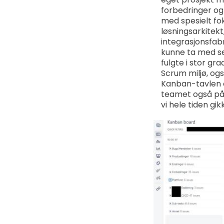
forbedringer og
med spesielt fo
løsningsarkitekt,
integrasjonsfab
kunne ta med se
fulgte i stor g
Scrum miljø, og
Kanban-tavlen o
teamet også på 
vi hele tiden gi