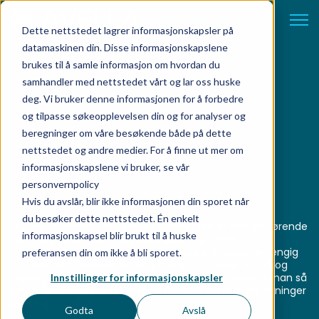
Open 
Dette nettstedet lagrer informasjonskapsler på
datamaskinen din. Disse informasjonskapslene
brukes til å samle informasjon om hvordan du
samhandler med nettstedet vårt og lar oss huske
deg. Vi bruker denne informasjonen for å forbedre
Hva er oppskriften
og tilpasse søkeopplevelsen din og for analyser og
beregninger om våre besøkende både på dette
på en vellykket
nettstedet og andre medier. For å finne ut mer om
informasjonskapslene vi bruker, se vår
integrasjon?
personvernpolicy
Hvis du avslår, blir ikke informasjonen din sporet når
du besøker dette nettstedet. Én enkelt
Et godt forarbeid i integrasjonsprosessen er helt avgjørende
informasjonskapsel blir brukt til å huske
for å bygge en god integrasjonsløsning. Selve
implementeringen består av en rekke prosesser avhengig
preferansen din om ikke å bli sporet.
av f.eks. eksisterende løsninger, krav til funksjonalitet og
tilgjengelige ressurser. Når systemet er på plass må man så
Innstillinger for informasjonskapsler
sørge for å legge til rette for å forvalte system og løsninger
på en god måte.
Godta
Avslå