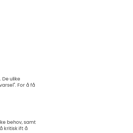
. De ulike
arsel". For å få
ulike behov, samt
 kritisk ift å