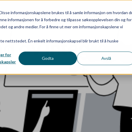
EGRASJON
REFERANSER
KARRIERE
BLOGG
EVENTS
Disse informasjonskapslene brukes til å samle informasjon om hvordan d
nne informasjonen for å forbedre og tilpasse søkeopplevelsen din og for
et og andre medier. For å finne ut mer om informasjonskapslene vi
ng av integrasj
tte nettstedet. Én enkelt informasjonskapsel blir brukt til å huske
ger for
Godta
Avslå
skapsler