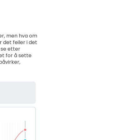
rker, men hva om
det feiler i det
se etter
et for å sette
påvirker,