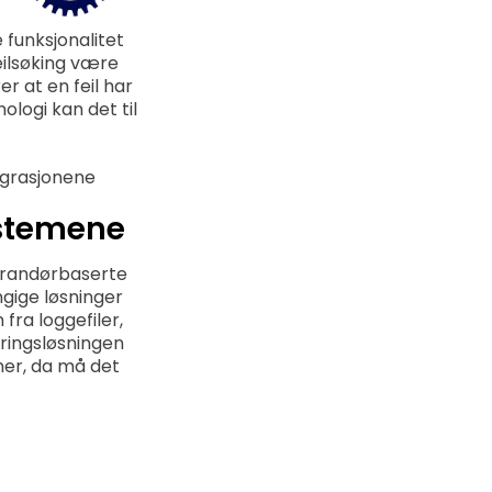
 funksjonalitet
eilsøking være
r at en feil har
logi kan det til
egrasjonene
stemene
everandørbaserte
ngige løsninger
fra loggefiler,
ringsløsningen
mer, da må det