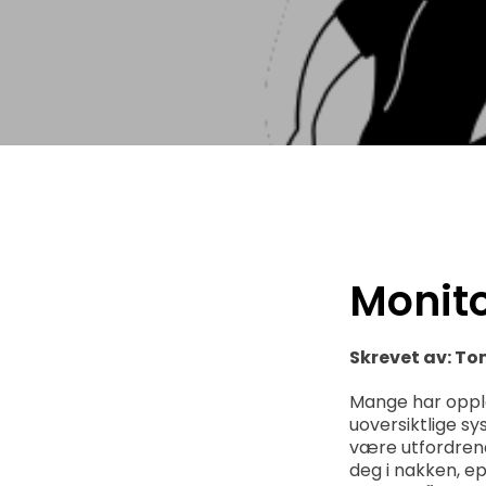
Monito
Skrevet av: T
Mange har oppl
uoversiktlige sys
være utfordrend
deg i nakken, e