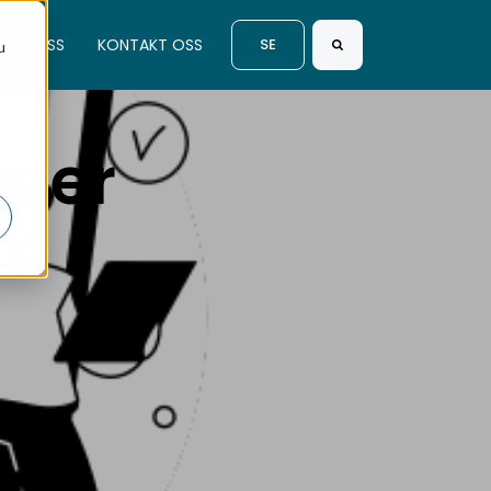
OM OSS
KONTAKT OSS
SE
u
Search
oner