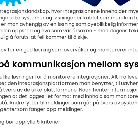
integrasjonslandskap, hvor integrasjonene inneholder mye
nge ulike systemer og løsninger er koblet sammen, kan f
 er man avhengig av en løsning som øyeblikkelig informere
feilen oppstod og hva som var årsaken - med dagens tekno
g å forutsi at feil kommer til å skje.
v for en god løsning som overvåker og monitorerer int
 på kommunikasjon mellom sy
 ulike løsninger for å monitorere integrasjoner. Alt fra l
asset den integrasjonsplattformen man benytter, til uavhe
 tvers av de ulike plattformene. Noen henter informasjon 
ingen at det logges i et format med innhold som monitore
stå. Andre lytter til meldinger som går på tvers av syste
genter
som fanger opp meldinger.
 bør oppfylle 5 kriterier: