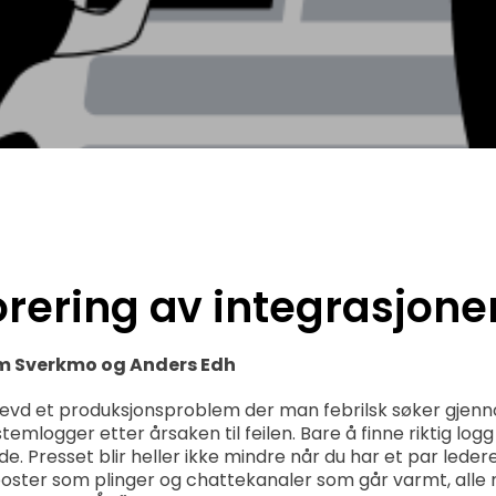
rering av integrasjone
om Sverkmo og Anders Edh
evd et produksjonsproblem der man febrilsk søker gjen
temlogger etter årsaken til feilen. Bare å finne riktig logg 
e. Presset blir heller ikke mindre når du har et par lede
poster som plinger og chattekanaler som går varmt, al