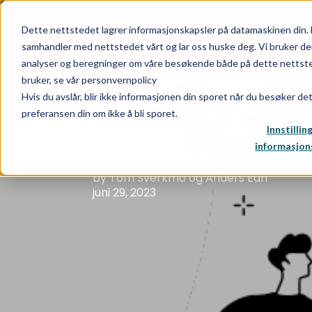
INT
Dette nettstedet lagrer informasjonskapsler på datamaskinen din. 
samhandler med nettstedet vårt og lar oss huske deg. Vi bruker de
analyser og beregninger om våre besøkende både på dette nettsted
bruker, se vår personvernpolicy
Monitoreri
Hvis du avslår, blir ikke informasjonen din sporet når du besøker de
preferansen din om ikke å bli sporet.
Innstillin
informasjon
by Tom Sverkmo og Anders Edh
juni 29, 2023