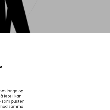
r
nom lange og
å lete i kan
re som puster
le med samme