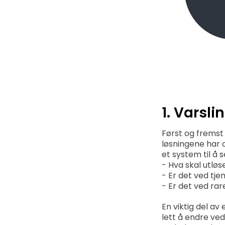
1. Varsli
Først og fremst 
løsningene har o
et system til å 
- Hva skal utløs
- Er det ved tje
- Er det ved rar
En viktig del av
lett å endre ved e