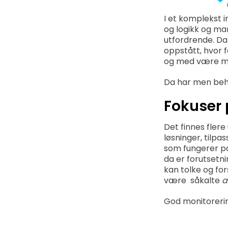
I et komplekst 
og logikk og ma
utfordrende. Da
oppstått, hvor 
og med være muli
Da har men beho
Fokuser
Det finnes flere
løsninger, tilp
som fungerer på
da er forutsetn
kan tolke og for
være såkalte
a
God monitorering