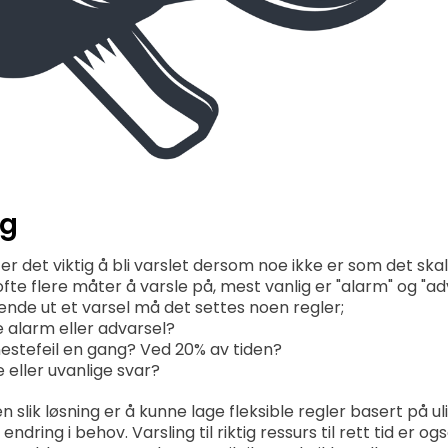
ng
er det viktig å bli varslet dersom noe ikke er som det skal
fte flere måter å varsle på, mest vanlig er "alarm" og "adv
sende ut et varsel må det settes noen regler;
e alarm eller advarsel?
nestefeil en gang? Ved 20% av tiden?
e eller uvanlige svar?
 en slik løsning er å kunne lage fleksible regler basert på 
ndring i behov. Varsling til riktig ressurs til rett tid er også