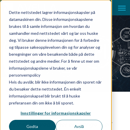
Open 
Dette nettstedet lagrer informasjonskapsler på
datamaskinen din. Disse informasjonskapslene
brukes til å samle informasjon om hvordan du
API og integrasjon. Helt
samhandler med nettstedet vårt og lar oss huske
deg. Vi bruker denne informasjonen for å forbedre
enkelt.
og tilpasse søkeopplevelsen din og for analyser og
beregninger om våre besøkende både på dette
nettstedet og andre medier. For å finne ut mer om
by Team Avella
informasjonskapslene vi bruker, se vår
februar 25, 2024
personvernpolicy
Hvis du avslår, blir ikke informasjonen din sporet når
du besøker dette nettstedet. Én enkelt
informasjonskapsel blir brukt til å huske
preferansen din om ikke å bli sporet.
Innstillinger for informasjonskapsler
Gevinstene ved APIer er mange. Ved
Godta
Avslå