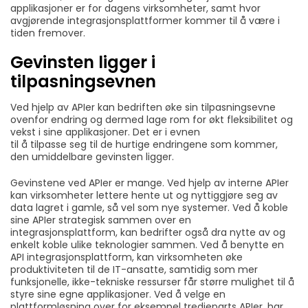
applikasjoner er for dagens virksomheter, samt hvor
avgjørende integrasjonsplattformer kommer til å være i
tiden fremover.
Gevinsten ligger i
tilpasningsevnen
Ved hjelp av APIer kan bedriften øke sin tilpasningsevne
ovenfor endring og dermed lage rom for økt fleksibilitet og
vekst i sine applikasjoner. Det er i evnen
til å tilpasse seg til de hurtige endringene som kommer,
den umiddelbare gevinsten ligger.
Gevinstene ved APIer er mange. Ved hjelp av interne APIer
kan virksomheter lettere hente ut og nyttiggjøre seg av
data lagret i gamle, så vel som nye systemer. Ved å koble
sine APIer strategisk sammen over en
integrasjonsplattform, kan bedrifter også dra nytte av og
enkelt koble ulike teknologier sammen. Ved å benytte en
API integrasjonsplattform, kan virksomheten øke
produktiviteten til de IT-ansatte, samtidig som mer
funksjonelle, ikke-tekniske ressurser får større mulighet til å
styre sine egne applikasjoner. Ved å velge en
plattformløsning over for eksempel tredjeparts APIer, har