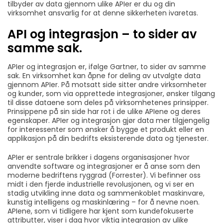
tilbyder av data gjennom ulike APIer er du og din
virksomhet ansvarlig for at denne sikkerheten ivaretas.
API og integrasjon – to sider av
samme sak.
APIer og integrasjon er, ifølge Gartner, to sider av samme
sak. En virksomhet kan åpne for deling av utvalgte data
gjennom APIer. På motsatt side sitter andre virksomheter
og kunder, som via opprettede integrasjoner, ønsker tilgang
til disse dataene som deles på virksomhetenes prinsipper.
Prinsippene på sin side har rot i de ulike APIene og deres
egenskaper. APIer og integrasjon gjør data mer tilgjengelig
for interessenter som ønsker å bygge et produkt eller en
applikasjon på din bedrifts eksisterende data og tjenester.
APIer er sentrale brikker i dagens organisasjoner hvor
anvendte software og integrasjoner er å anse som den
moderne bedriftens ryggrad (Forrester). Vi befinner oss
midt i den fjerde industrielle revolusjonen, og vi ser en
stadig utvikling inne data og sammenkoblet maskinvare,
kunstig intelligens og maskinlæring – for å nevne noen.
APIene, som vi tidligere har kjent som kundefokuserte
attributter, viser i dag hvor viktig integrasjon av ulike