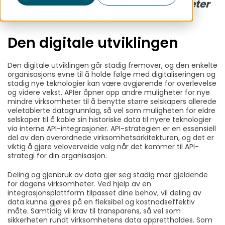
hjelp av interne APIer kan virksomheter
lettere hente ut data
Den digitale utviklingen
Den digitale utviklingen går stadig fremover, og den enkelte
organisasjons evne til å holde følge med digitaliseringen og
stadig nye teknologier kan være avgjørende for overlevelse
og videre vekst. APIer åpner opp andre muligheter for nye
mindre virksomheter til å benytte større selskapers allerede
veletablerte datagrunnlag, så vel som muligheten for eldre
selskaper til å koble sin historiske data til nyere teknologier
via interne API-integrasjoner. API-strategien er en essensiell
del av den overordnede virksomhetsarkitekturen, og det er
viktig å gjøre veloverveide valg når det kommer til API-
strategi for din organisasjon.
Deling og gjenbruk av data gjør seg stadig mer gjeldende
for dagens virksomheter. Ved hjelp av en
integrasjonsplattform tilpasset dine behov, vil deling av
data kunne gjøres på en fleksibel og kostnadseffektiv
måte. Samtidig vil krav til transparens, så vel som
sikkerheten rundt virksomhetens data opprettholdes. Som