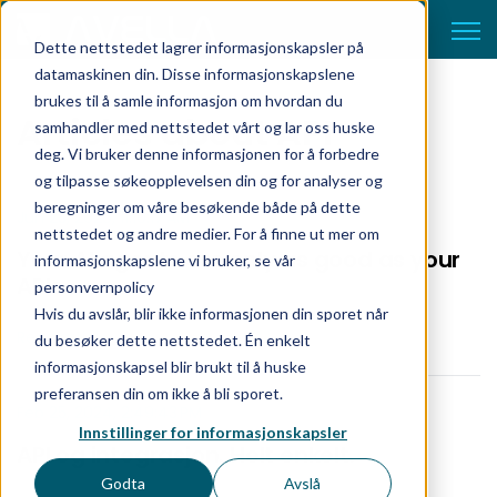
Open 
Dette nettstedet lagrer informasjonskapsler på
datamaskinen din. Disse informasjonskapslene
brukes til å samle informasjon om hvordan du
Articles about API
samhandler med nettstedet vårt og lar oss huske
deg. Vi bruker denne informasjonen for å forbedre
og tilpasse søkeopplevelsen din og for analyser og
beregninger om våre besøkende både på dette
Jun 23, 2026, 11:10:17 AM
nettstedet og andre medier. For å finne ut mer om
Your AI agents are only as good as your
informasjonskapslene vi bruker, se vår
APIs
personvernpolicy
Hvis du avslår, blir ikke informasjonen din sporet når
Read article
du besøker dette nettstedet. Én enkelt
informasjonskapsel blir brukt til å huske
preferansen din om ikke å bli sporet.
Feb 25, 2024, 2:49:43 PM
Innstillinger for informasjonskapsler
API og integrasjon. Helt enkelt.
Godta
Avslå