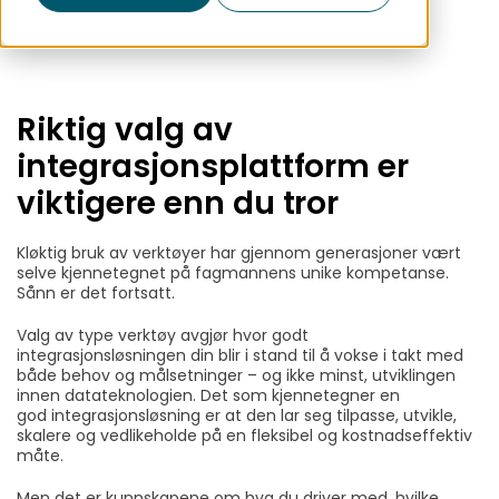
Riktig valg av
integrasjonsplattform er
viktigere enn du tror
Kløktig bruk av verktøyer har gjennom generasjoner vært
selve kjennetegnet på fagmannens unike kompetanse.
Sånn er det fortsatt.
Valg av type verktøy avgjør hvor godt
integrasjonsløsningen
din blir i stand til å vokse i takt med
både behov og målsetninger – og ikke minst, utviklingen
innen datateknologien. Det som kjennetegner en
god
integrasjonsløsning er at den lar seg tilpasse, utvikle,
skalere og
vedlikeholde på en fleksibel og kostnadseffektiv
måte.
Men det er kunnskapene om hva du driver med, hvilke