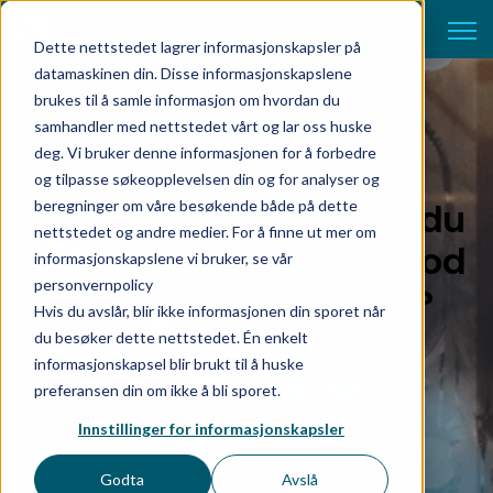
Open 
Dette nettstedet lagrer informasjonskapsler på
datamaskinen din. Disse informasjonskapslene
brukes til å samle informasjon om hvordan du
samhandler med nettstedet vårt og lar oss huske
deg. Vi bruker denne informasjonen for å forbedre
og tilpasse søkeopplevelsen din og for analyser og
Hva slags verktøy bør du
beregninger om våre besøkende både på dette
nettstedet og andre medier. For å finne ut mer om
bruke for å skape en god
informasjonskapslene vi bruker, se vår
personvernpolicy
integrasjonsløsning?
Hvis du avslår, blir ikke informasjonen din sporet når
du besøker dette nettstedet. Én enkelt
informasjonskapsel blir brukt til å huske
preferansen din om ikke å bli sporet.
Innstillinger for informasjonskapsler
Godta
Avslå