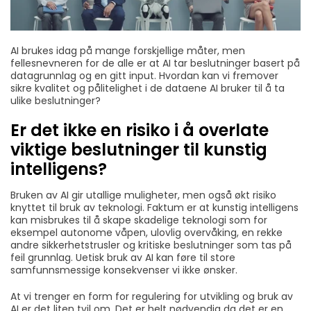
AI brukes idag på mange forskjellige måter, men
fellesnevneren for de alle er at AI tar beslutninger basert på
datagrunnlag og en gitt input. Hvordan kan vi fremover
sikre kvalitet og pålitelighet i de dataene AI bruker til å ta
ulike beslutninger?
Er det ikke en risiko i å overlate
viktige beslutninger til kunstig
intelligens?
Bruken av AI gir utallige muligheter, men også økt risiko
knyttet til bruk av teknologi. Faktum er at kunstig intelligens
kan misbrukes til å skape skadelige teknologi som for
eksempel autonome våpen, ulovlig overvåking, en rekke
andre sikkerhetstrusler og kritiske beslutninger som tas på
feil grunnlag. Uetisk bruk av AI kan føre til store
samfunnsmessige konsekvenser vi ikke ønsker.
At vi trenger en form for regulering for utvikling og bruk av
AI er det liten tvil om. Det er helt nødvendig da det er en