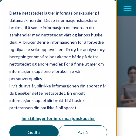
Open 
Dette nettstedet lagrer informasjonskapsler på
datamaskinen din. Disse informasjonskapslene
brukes til å samle informasjon om hvordan du
Hvilke data bør din AI
samhandler med nettstedet vårt og lar oss huske
deg. Vi bruker denne informasjonen for å forbedre
bruke for
og tilpasse søkeopplevelsen din og for analyser og
beslutningstaking?
beregninger om våre besøkende både på dette
nettstedet og andre medier. For å finne ut mer om
informasjonskapslene vi bruker, se vår
personvernpolicy
by Team Avella
Hvis du avslår, blir ikke informasjonen din sporet når
oktober 10, 2023
du besøker dette nettstedet. Én enkelt
informasjonskapsel blir brukt til å huske
preferansen din om ikke å bli sporet.
Innstillinger for informasjonskapsler
Godta
Avslå