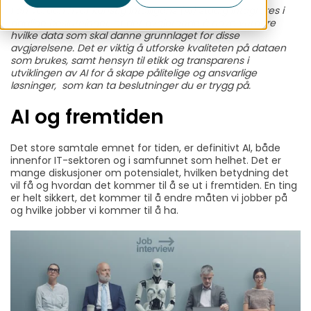
I en verden hvor kunstig intelligens (AI) stadig integreres i
daglige beslutninger, er det avgjørende å nøye vurdere
hvilke data som skal danne grunnlaget for disse
avgjørelsene. Det er viktig å utforske kvaliteten på dataen
som brukes, samt hensyn til etikk og transparens i
utviklingen av AI for å skape pålitelige og ansvarlige
løsninger, som kan ta beslutninger du er trygg på.
AI og fremtiden
Det store samtale emnet for tiden, er definitivt AI, både
innenfor IT-sektoren og i samfunnet som helhet. Det er
mange diskusjoner om potensialet, hvilken betydning det
vil få og hvordan det kommer til å se ut i fremtiden. En ting
er helt sikkert, det kommer til å endre måten vi jobber på
og hvilke jobber vi kommer til å ha.