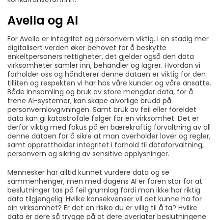
Avella og AI
For Avella er integritet og personvern viktig. I en stadig mer
digitalisert verden øker behovet for å beskytte
enkeltpersoners rettigheter, det gjelder også den data
virksomheter samler inn, behandler og lagrer. Hvordan vi
forholder oss og håndterer denne dataen er viktig for den
tilliten og respekten vi har hos våre kunder og våre ansatte.
Både innsamling og bruk av store mengder data, for å
trene AI-systemer, kan skape alvorlige brudd på
personvernlovgivningen. Samt bruk av feil eller foreldet
data kan gi katastrofale følger for en virksomhet. Det er
derfor viktig med fokus på en bærekraftig forvaltning av all
denne dataen for å sikre at man overholder lover og regler,
samt opprettholder integritet i forhold til dataforvaltning,
personvern og sikring av sensitive opplysninger.
Mennesker har alltid kunnet vurdere data og se
sammenhenger, men med dagens AI er faren stor for at
beslutninger tas på feil grunnlag fordi man ikke har riktig
data tilgjengelig. Hvilke konsekvenser vil det kunne ha for
din virksomhet? Er det en risiko du er villig til å ta? Hvilke
data er dere så trygge på at dere overlater beslutningene