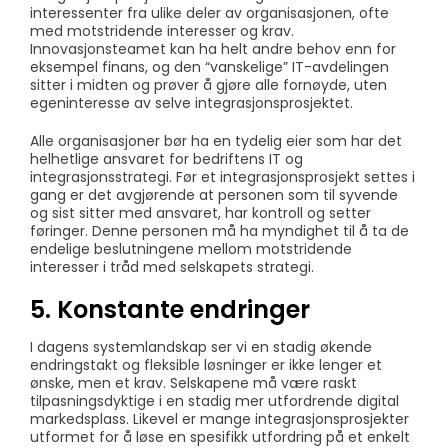
interessenter fra ulike deler av organisasjonen, ofte
med motstridende interesser og krav.
Innovasjonsteamet kan ha helt andre behov enn for
eksempel finans, og den “vanskelige” IT-avdelingen
sitter i midten og prøver å gjøre alle fornøyde, uten
egeninteresse av selve integrasjonsprosjektet.
Alle organisasjoner bør ha en tydelig eier som har det
helhetlige ansvaret for bedriftens IT og
integrasjonsstrategi. Før et integrasjonsprosjekt settes i
gang er det avgjørende at personen som til syvende
og sist sitter med ansvaret, har kontroll og setter
føringer. Denne personen må ha myndighet til å ta de
endelige beslutningene mellom motstridende
interesser i tråd med selskapets strategi.
5. Konstante endringer
I dagens systemlandskap ser vi en stadig økende
endringstakt og fleksible løsninger er ikke lenger et
ønske, men et krav. Selskapene må være raskt
tilpasningsdyktige i en stadig mer utfordrende digital
markedsplass. Likevel er mange integrasjonsprosjekter
utformet for å løse en spesifikk utfordring på et enkelt