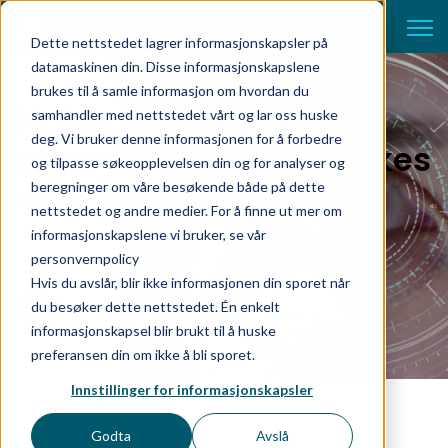
Open 
Dette nettstedet lagrer informasjonskapsler på
datamaskinen din. Disse informasjonskapslene
brukes til å samle informasjon om hvordan du
10 årsaker til at mange
samhandler med nettstedet vårt og lar oss huske
deg. Vi bruker denne informasjonen for å forbedre
organisasjoner mislykkes
og tilpasse søkeopplevelsen din og for analyser og
med sin integrasjon.
beregninger om våre besøkende både på dette
nettstedet og andre medier. For å finne ut mer om
informasjonskapslene vi bruker, se vår
personvernpolicy
Hvis du avslår, blir ikke informasjonen din sporet når
by Pål Løberg
mai 23, 2022
du besøker dette nettstedet. Én enkelt
informasjonskapsel blir brukt til å huske
preferansen din om ikke å bli sporet.
Innstillinger for informasjonskapsler
Godta
Avslå