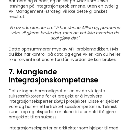
partnere og kunder, og de ser på APIer som selve
løsningen på integrasjonsproblemene. Uten en tydelig
API Management-strategi vil ikke dette gi ønsket
resultat.
En av våre kunder sa: "Vi har denne APIen og partnerne
våre vil gjerne bruke den, men de vet ikke hvordan de
skal gjøre det."
Dette oppsummerer mye av API-problematikken. Hvis
du ikke har kontroll på data og egne APIer, kan du heller
ikke forvente at andre forstår hvordan de kan brukes.
7. Manglende
integrasjonskompetanse
Det er ingen hemmelighet at en av de viktigste
suksessfaktorene for et prosjekt er å involvere
integrasjonseksperter
tidlig
i prosjektet. Disse er sjelden
vare og har en ettertraktet spisskompetanse. Teknisk
kunnskap og ekspertise er alene ikke er nok til å gjøre
prosjektet til en suksess.
Integrasjonseksperter er arkitekter som hjelper til med