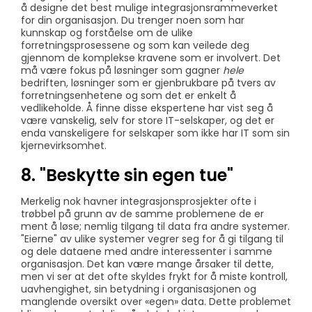
å designe det best mulige integrasjonsrammeverket
for din organisasjon. Du trenger noen som har
kunnskap og forståelse om de ulike
forretningsprosessene og som kan veilede deg
gjennom de komplekse kravene som er involvert. Det
må være fokus på løsninger som gagner
hele
bedriften, løsninger som er gjenbrukbare på tvers av
forretningsenhetene og som det er enkelt å
vedlikeholde. Å finne disse ekspertene har vist seg å
være vanskelig, selv for store IT-selskaper, og det er
enda vanskeligere for selskaper som ikke har IT som sin
kjernevirksomhet.
8. "Beskytte sin egen tue"
Merkelig nok havner integrasjonsprosjekter ofte i
trøbbel på grunn av de samme problemene de er
ment å løse; nemlig tilgang til data fra andre systemer.
"Eierne" av ulike systemer vegrer seg for å gi tilgang til
og dele dataene med andre interessenter i samme
organisasjon. Det kan være mange årsaker til dette,
men vi ser at det ofte skyldes frykt for å miste kontroll,
uavhengighet, sin betydning i organisasjonen og
manglende oversikt over «egen» data. Dette problemet