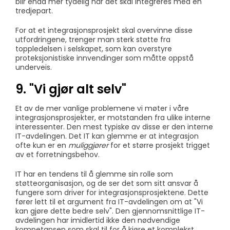
blir enda mer tydelig når det skal integreres med en
tredjepart.
For at et integrasjonsprosjekt skal overvinne disse
utfordringene, trenger man sterk støtte fra
toppledelsen i selskapet, som kan overstyre
proteksjonistiske innvendinger som måtte oppstå
underveis.
9. "Vi gjør alt selv"
Et av de mer vanlige problemene vi møter i våre
integrasjonsprosjekter, er motstanden fra ulike interne
interessenter. Den mest typiske av disse er den interne
IT-avdelingen. Det IT kan glemme er at integrasjon
ofte kun er en
muliggjører
for et større prosjekt trigget
av et forretningsbehov.
IT har en tendens til å glemme sin rolle som
støtteorganisasjon, og de ser det som sitt ansvar å
fungere som driver for integrasjonsprosjektene. Dette
fører lett til et argument fra IT-avdelingen om at "Vi
kan gjøre dette bedre selv". Den gjennomsnittlige IT-
avdelingen har imidlertid ikke den nødvendige
kompetansen som skal til for å kjøre et komplekst,