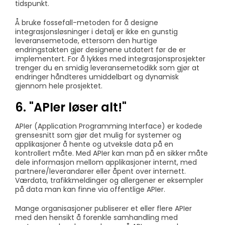
tidspunkt.
Å bruke fossefall-metoden for å designe
integrasjonsløsninger i detalj er ikke en gunstig
leveransemetode, ettersom den hurtige
endringstakten gjør designene utdatert før de er
implementert. For å lykkes med integrasjonsprosjekter
trenger du en smidig leveransemetodikk som gjør at
endringer håndteres umiddelbart og dynamisk
gjennom hele prosjektet.
6. "APIer løser alt!"
APIer (Application Programming Interface) er kodede
grensesnitt som gjør det mulig for systemer og
applikasjoner å hente og utveksle data på en
kontrollert måte. Med APIer kan man på en sikker måte
dele informasjon mellom applikasjoner internt, med
partnere/leverandører eller åpent over internett.
Værdata, trafikkmeldinger og allergener er eksempler
på data man kan finne via offentlige APIer.
Mange organisasjoner publiserer et eller flere APIer
med den hensikt å forenkle samhandling med