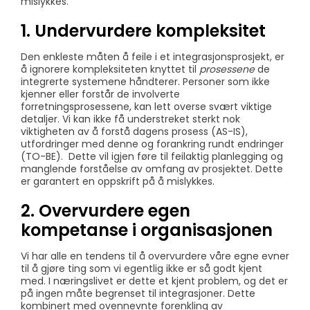
mislykkes.
1. Undervurdere kompleksitet
Den enkleste måten å feile i et integrasjonsprosjekt, er
å ignorere kompleksiteten knyttet til
prosessene
de
integrerte systemene håndterer. Personer som ikke
kjenner eller forstår de involverte
forretningsprosessene, kan lett overse svært viktige
detaljer. Vi kan ikke få understreket sterkt nok
viktigheten av å forstå dagens prosess (AS-IS),
utfordringer med denne og forankring rundt endringer
(TO-BE). Dette vil igjen føre til feilaktig planlegging og
manglende forståelse av omfang av prosjektet. Dette
er garantert en oppskrift på å mislykkes.
2. Overvurdere egen
kompetanse i organisasjonen
Vi har alle en tendens til å overvurdere våre egne evner
til å gjøre ting som vi egentlig ikke er så godt kjent
med. I næringslivet er dette et kjent problem, og det er
på ingen måte begrenset til integrasjoner. Dette
kombinert med ovennevnte forenkling av