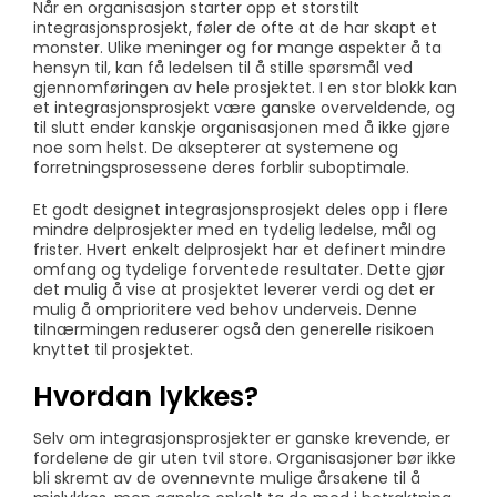
Når en organisasjon starter opp et storstilt
integrasjonsprosjekt, føler de ofte at de har skapt et
monster. Ulike meninger og for mange aspekter å ta
hensyn til, kan få ledelsen til å stille spørsmål ved
gjennomføringen av hele prosjektet. I en stor blokk kan
et integrasjonsprosjekt være ganske overveldende, og
til slutt ender kanskje organisasjonen med å ikke gjøre
noe som helst. De aksepterer at systemene og
forretningsprosessene deres forblir suboptimale.
Et godt designet integrasjonsprosjekt deles opp i flere
mindre delprosjekter med en tydelig ledelse, mål og
frister. Hvert enkelt delprosjekt har et definert mindre
omfang og tydelige forventede resultater. Dette gjør
det mulig å vise at prosjektet leverer verdi og det er
mulig å omprioritere ved behov underveis. Denne
tilnærmingen reduserer også den generelle risikoen
knyttet til prosjektet.
Hvordan lykkes?
Selv om integrasjonsprosjekter er ganske krevende, er
fordelene de gir uten tvil store. Organisasjoner bør ikke
bli skremt av de ovennevnte mulige årsakene til å