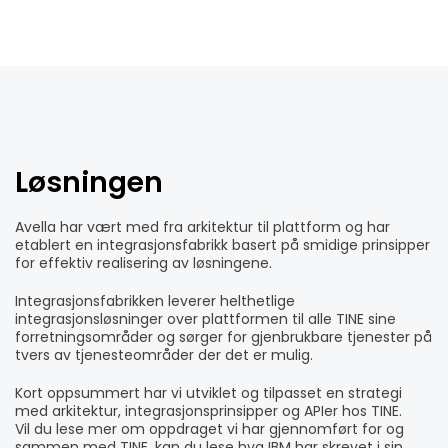
Løsningen
Avella har vært med fra arkitektur til plattform og har
etablert en integrasjonsfabrikk basert på smidige prinsipper
for effektiv realisering av løsningene.
Integrasjonsfabrikken leverer helthetlige
integrasjonsløsninger over plattformen til alle TINE sine
forretningsområder og sørger for gjenbrukbare tjenester på
tvers av tjenesteområder der det er mulig.
Kort oppsummert har vi utviklet og tilpasset en strategi
med arkitektur, integrasjonsprinsipper og APIer hos TINE.
Vil du lese mer om oppdraget vi har gjennomført for og
sammen med TINE, kan du lese hva IBM har skrevet i sin