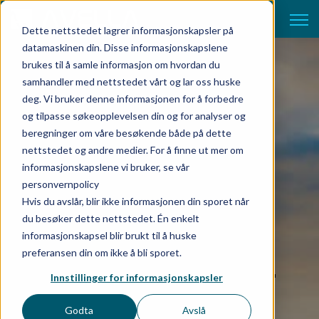
Open 
Dette nettstedet lagrer informasjonskapsler på
datamaskinen din. Disse informasjonskapslene
brukes til å samle informasjon om hvordan du
samhandler med nettstedet vårt og lar oss huske
deg. Vi bruker denne informasjonen for å forbedre
og tilpasse søkeopplevelsen din og for analyser og
beregninger om våre besøkende både på dette
nettstedet og andre medier. For å finne ut mer om
informasjonskapslene vi bruker, se vår
personvernpolicy
Hvis du avslår, blir ikke informasjonen din sporet når
du besøker dette nettstedet. Én enkelt
informasjonskapsel blir brukt til å huske
preferansen din om ikke å bli sporet.
Integrasjonsløsning for
Innstillinger for informasjonskapsler
TINE
Godta
Avslå