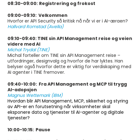
08:30-09:00:
Registrering og frokost
09:00-09:10:
Velkommen
Hvorfor er API Security så kritisk nå når vi er i AI-æraen?
Hallvard Romstad (Avella)
09:10-09:40
:
TINE sin API Management reise og veien
videre med AI
Michal Trydal (TINE)
Michal forteller om TINE sin API Management reise –
utfordringer, designvalg og hvorfor de har lyktes. Han
belyser også hvorfor dette er viktig for verdiskaping med
AI agenter i TINE fremover.
09:40-10:00:
Fra API Management og MCP til t
rygg
AI-adopsjon
Magnus Wettemark (IBM)
Hvordan blir API Management, MCP, sikkerhet og styring
av API-er en forutsetning når virksomheter skal
eksponere data og tjenester til AI-agenter og digitale
tjenester?
10:00-10:15: Pause