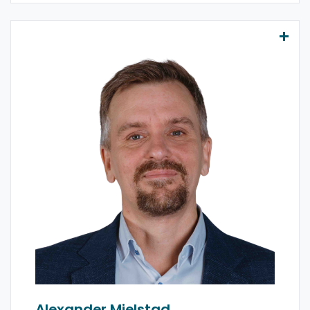
Alexander Mjelstad
+47 992 85 862
Alexander
er seniorrådgiver i Avella og har mer enn 15 års
erfaring som arkitekt, seniorkonsulent og utvikler
innen integrasjon og automatisering. Han har
bred erfaring med API Management,
integrasjonsplattformer og DevOps, og har blant
annet jobbet med etablering og videreutvikling
av TINEs API Management-løsning.
Email
LinkedIn
Alexander Mjelstad