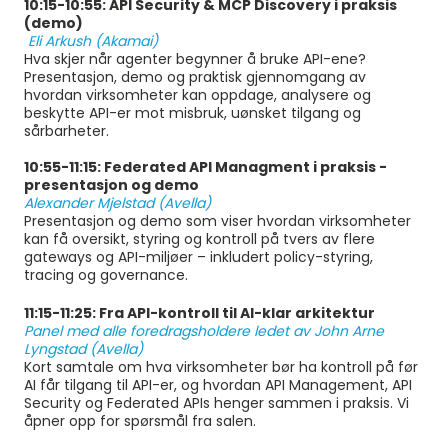
10:15-10:55
:
API Security & MCP Discovery i praksis
(demo)
Eli Arkush (Akamai)
Hva skjer når agenter begynner å bruke API-ene?
Presentasjon, demo og praktisk gjennomgang av
hvordan virksomheter kan oppdage, analysere og
beskytte API-er mot misbruk, uønsket tilgang og
sårbarheter.
10:55-11:15: Federated API Managment i praksis -
presentasjon og demo
Alexander Mjelstad (Avella)
Presentasjon og demo som viser hvordan virksomheter
kan få oversikt, styring og kontroll på tvers av flere
gateways og API-miljøer – inkludert policy-styring,
tracing og governance.
11:15-11:25: Fra API-kontroll til AI-klar arkitektur
Panel med alle foredragsholdere ledet av John Arne
Lyngstad (Avella)
Kort samtale om hva virksomheter bør ha kontroll på før
AI får tilgang til API-er, og hvordan API Management, API
Security og Federated APIs henger sammen i praksis.
Vi
åpner opp for spørsmål fra salen.