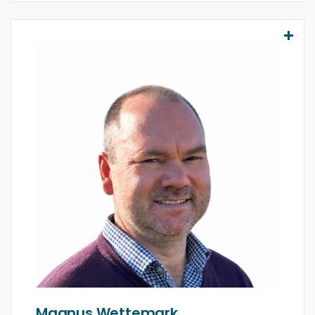
Magnus Wettemark
Magnus
har gjennom hele sin karriere jobbet
med å hjelpe virksomheter med å automatisere
og integrere sine IT-landskap. Han støtter kunder
i å forstå og bygge arkitektur som legger til rette
for innovasjon og modernisering.
LinkedIn
Magnus Wettemark