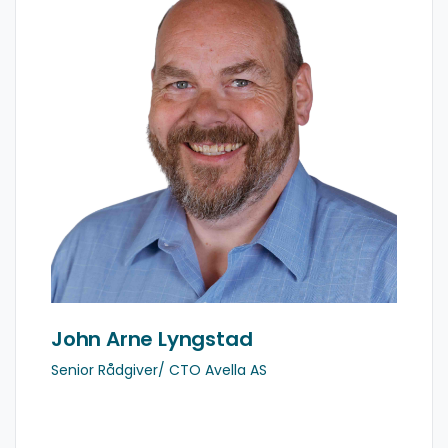
John Arne
er CTO i Avella. Han er senior
enterprise- og løsningsarkitekt med over 20 års
erfaring fra komplekse virksomheter innen
arkitektur og integrasjon. Han har bred erfaring
med å etablere robuste integrasjonsplattformer
og sikre sammenhengen mellom forretning,
data og teknologi.
Email
LinkedIn
John Arne Lyngstad
Senior Rådgiver/ CTO Avella AS