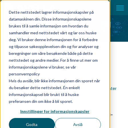
Open 
Dette nettstedet lagrer informasjonskapsler på
datamaskinen din. Disse informasjonskapslene
brukes til å samle informasjon om hvordan du
samhandler med nettstedet vårt og lar oss huske
deg. Vi bruker denne informasjonen for å forbedre
og tilpasse søkeopplevelsen din og for analyser og
beregninger om våre besøkende både på dette
Secure APIs
for the AI
nettstedet og andre medier. For å finne ut mer om
informasjonskapslene vi bruker, se vår
ERA
personvernpolicy
Hvis du avslår, blir ikke informasjonen din sporet når
du besøker dette nettstedet. Én enkelt
Slik bygger du sikker og styrt API-tilgang for AI- agenter
og digitale tjenester
informasjonskapsel blir brukt til å huske
preferansen din om ikke å bli sporet.
Få innblikk i TINEs API Management-reise og
hvordan API Security og Federated API
Innstillinger for informasjonskapsler
Management bygger fundamentet for trygg AI-
adopsjon.
Godta
Avslå