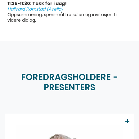
11:25-11:30: Takk for i dag!
Hallvard Romstad (Avella)
Oppsummering, spørsmål fra salen og invitasjon til
videre dialog.
FOREDRAGSHOLDERE -
PRESENTERS
Michal Winnem Trydal
Michal
er fagleder for
integrasjon i TINE, med ansvar for å utvikle og