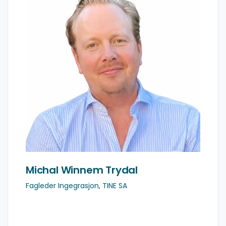
forvalte selskapets integrasjons- og API-
landskap. Han har stått sentralt i TINE sin API
Management-reise, fra etablering av struktur og
styringsmodeller til konkrete designvalg som har
lagt grunnlaget for en mer robust og skalerbar
arkitektur.
LinkedIn
Michal Winnem Trydal
Fagleder Ingegrasjon, TINE SA