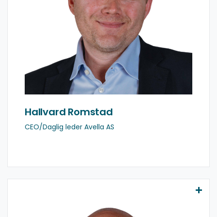
Email
LinkedIn
Hallvard Romstad
CEO/Daglig leder Avella AS
John Arne Lyngstad
+47 908 36 908