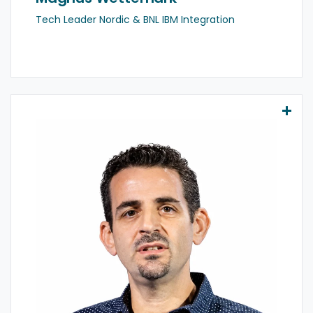
Tech Leader Nordic & BNL IBM Integration
Eli Arkush
Eli is a cybersecurity principal solutions engineer
with 18+ years of experience protecting what
matters most. From network and application
defense to agentic web, mobile, and API security,
Eli has built and optimized security postures for
early-stage startups and global corporations
alike.
Known for his cross-vertical versatility, he
helps organizations in finance, retail, healthcare,
gaming and entertainment stay visible and
secure. Eli pairs an analytical foundation (BSc in
Computer Science & CISSP) with executive
business vision (MBA). Off the clock, he applies
that same relentless drive to the pavement -