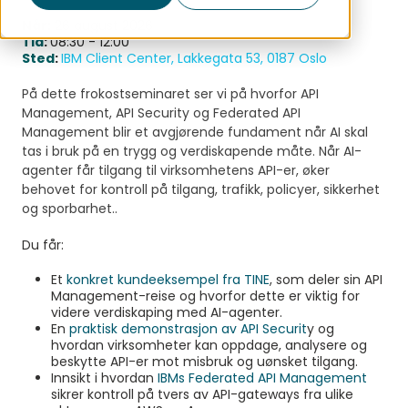
Når
:
26 august 2026
Tid
:
08:30 - 12:00
Sted
:
IBM Client Center, Lakkegata 53, 0187 Oslo
På dette frokostseminaret ser vi på hvorfor API
Management, API Security og Federated API
Management blir et avgjørende fundament når AI skal
tas i bruk på en trygg og verdiskapende måte. Når AI-
agenter får tilgang til virksomhetens API-er, øker
behovet for kontroll på tilgang, trafikk, policyer, sikkerhet
og sporbarhet..
Du får:
Et
konkret kundeeksempel fra TINE
, som deler sin API
Management-reise og hvorfor dette er viktig for
videre verdiskaping med AI-agenter.
En
praktisk demonstrasjon av API Securit
y og
hvordan virksomheter kan oppdage, analysere og
beskytte API-er mot misbruk og uønsket tilgang.
Innsikt i hvordan
IBMs Federated API Management
sikrer kontroll på tvers av API-gateways fra ulike