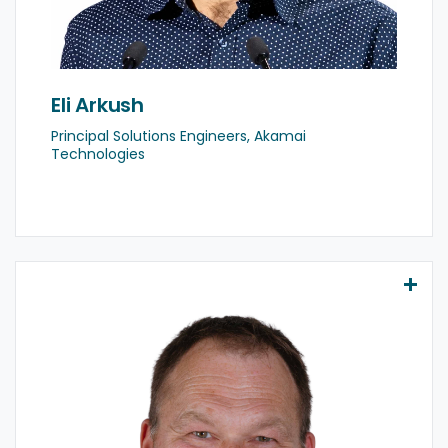
having crossed the finish line of 16 full marathons
in 3 continents.
LinkedIn
Eli Arkush
Principal Solutions Engineers, Akamai
Technologies
Hallvard Romstad
+47 924 14 706
Hallvard
er
daglig leder i Avella og har lang erfaring med
integrasjon, arkitektur og digital
transformasjon. Han jobber i skjæringspunktet
mellom forretning og teknologi, med fokus på
hvordan virksomheter kan realisere verdi av AI
gjennom riktig bruk av data, API-styring og
moderne integrasjonsplattformer.